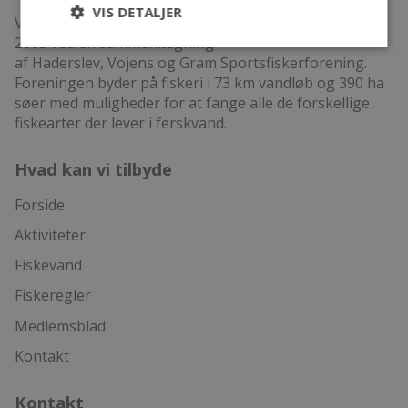
VIS DETALJER
Vi er en foreningen som blev stiftet den 22. november
2005 ved en sammenlægning
af Haderslev, Vojens og Gram Sportsfiskerforening.
Foreningen byder på fiskeri i 73 km vandløb og 390 ha
søer med muligheder for at fange alle de forskellige
fiskearter der lever i ferskvand.
Hvad kan vi tilbyde
Forside
Aktiviteter
Fiskevand
Fiskeregler
Medlemsblad
Kontakt
Kontakt