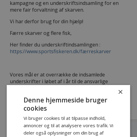
kampagne og en underskriftsindsamling for en
mere fair forvaltning af skarven.
Vi har derfor brug for din hjælp!
Færre skarver og flere fisk,
Her finder du underskriftindsamlingen :
https://www.sportsfiskeren.dk/færreskarver
Vores mål er at overrække de indsamlede
underskrifter i løbet af i år til de ansvarlige
politikere, herunder vores miljøminister.
×
Denne hjemmeside bruger
cookies
Hilsen
Danmarks Sportsfiskerforbund.
Vi bruger cookies til at tilpasse indhold,
annoncer og til at analysere vores trafik. Vi
deler også oplysninger om din brug af