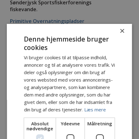
Sønderjysk Sportsfiskerforenings
fiskevande.
Primitive Overnatningspladser
×
Denne hjemmeside bruger
cookies
Shelterspladser
Vi bruger cookies til at tilpasse indhold,
annoncer og til at analysere vores trafik. Vi
På mange af statens primitive
deler også oplysninger om din brug af
overnatningspladser er der opført et eller flere
vores websted med vores annoncerings-
shelters af forskellig størrelse, hvor det er
og analysepartnere, som kan kombinere
gratis at overnatte. På pladserne
dem med andre oplysninger, som du har
finder du et bålsted og enkelte steder en
givet dem, eller som de har indsamlet fra
overdækket bålhytte, adgang til
drikkevand eller WC / muldtoilet. Udover de
din brug af deres tjenester.
Læs mere
statslige shelters findes landet
over en række private og foreningsejede
Absolut
Ydeevne
Målretning
nødvendige
shelters med offentlig adgang. I nogle
af disse er det gratis at overnatte, mens det