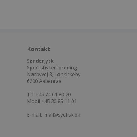
Kontakt
Sønderjysk
Sportsfiskerforening
Nørbyvej 8, Løjtkirkeby
6200 Aabenraa
Tlf. +45 74 61 80 70
Mobil +45 30 85 11 01
E-mail:
mail@sydfisk.dk