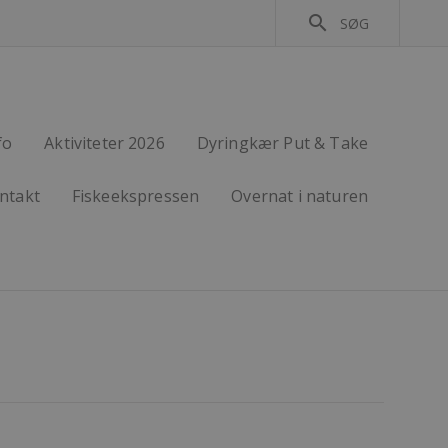
search
SØG
fo
Aktiviteter 2026
Dyringkær Put & Take
ntakt
Fiskeekspressen
Overnat i naturen
arrow_right_alt
arrow_right_alt
lad