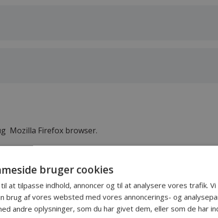
ug Mozilla Firefox browser.
meside bruger cookies
til at tilpasse indhold, annoncer og til at analysere vores trafik. V
in brug af vores websted med vores annoncerings- og analysepa
 under 18 på adressen)
d andre oplysninger, som du har givet dem, eller som de har ind
der 18 på adressen)