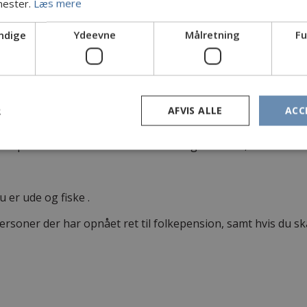
nester.
Læs mere
ndige
Ydeevne
Målretning
Fu
R
AFVIS ALLE
ACC
 Sportsfiskerforbund kan du modregne kr.470,- i ovenståen
 er ude og fiske .
oner der har opnået ret til folkepension, samt hvis du skal 