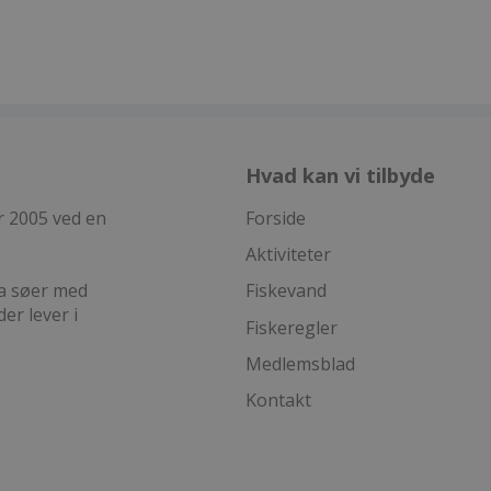
Hvad kan vi tilbyde
r 2005 ved en
Forside
Aktiviteter
ha søer med
Fiskevand
er lever i
Fiskeregler
Medlemsblad
Kontakt