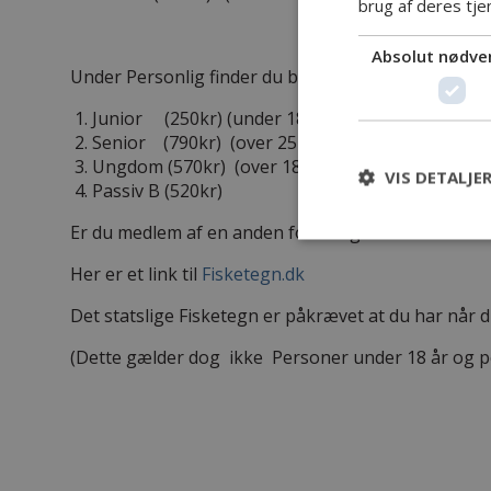
brug af deres tje
Absolut nødve
Under Personlig finder du blandt andet
Junior (250kr) (under 18 år)
Senior (790kr) (over 25 år)
Ungdom (570kr) (over 18 til og med 24 år)
VIS DETALJE
Passiv B (520kr)
Er du medlem af en anden forening under Danmarks
Her er et link til
Fisketegn.dk
Det statslige Fisketegn er påkrævet at du har når du
(Dette gælder dog ikke Personer under 18 år og pers