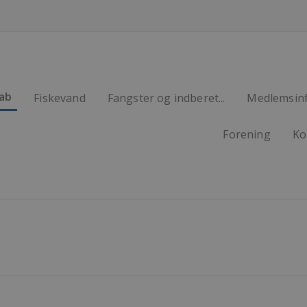
ab
Fiskevand
Fangster og indberet...
Medlemsin
Forening
Ko
Klubfaciliteter
Medlemsb