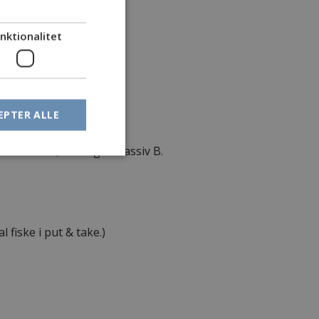
nktionalitet
EPTER ALLE
de satser, undtagen Passiv B.
fiske i put & take.)