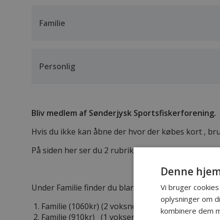
Familie
Personlig
Bliv medlem af Sønderjysk Sportsfiskerforening.
Hvis du ikke kan åbne der hvor der købes kort , br
På siden her ser du 2 rubrikker:
Denne hjem
Vi bruger cookies 
Under Familie finder du blandt andet.
oplysninger om d
Familie (1060kr) (2 voksne over 18 år og børn
kombinere dem me
Familie (910kr) (1 voksen over 18 år og børn un